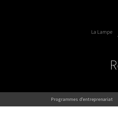
Skip
to
main
content
La Lampe
R
Programmes d'entreprenariat