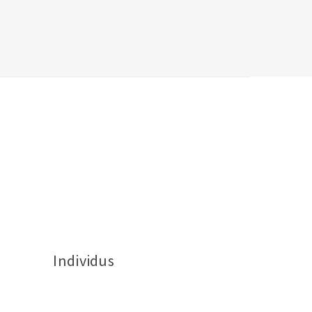
May
2014
with
WWF,
Switzerland
Individus