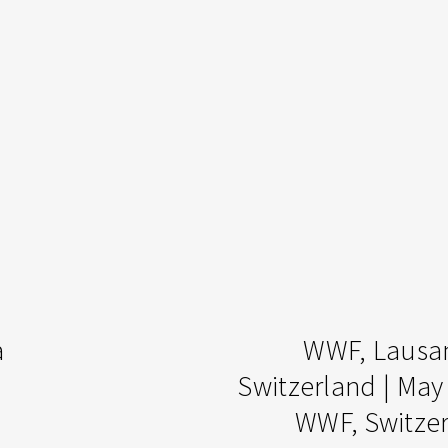
DIY
a
WWF, Lausa
Geneva
Switzerland | May
WWF, Switze